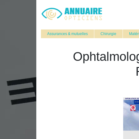
Assurances & mutuelles
Chirurgie
Matér
Ophtal­molo­