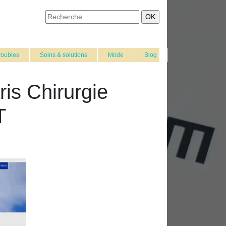
roubles
Soins & solutions
Mode
Blog
ris Chirurgie
T