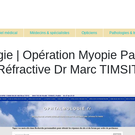
iel médical
Médecins & spécialistes
Opticiens
Pathologies & t
gie | Opération Myopie Pa
Réfractive Dr Marc TIMSI